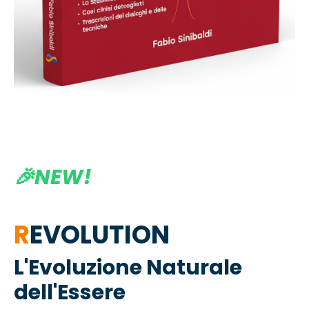
🎉NEW!
R
EVOLUTION
L'Evoluzio
n
e Naturale
dell'Essere