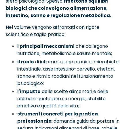
sfera psicologica. Spesso
riflettono squilibri
biologici che coinvolgono alimentazione,
intestino, sonno e regolazione metabolica.
Nel volume vengono affrontati con rigore
scientifico e taglio pratico:
i principali meccanismi
che collegano
nutrizione, metabolismo e salute mentale;
il ruolo
di infiammazione cronica, microbiota
intestinale, asse intestino-cervello, chetoni,
sonno e ritmi circadiani nel funzionamento
psicologico;
l'impatto
delle scelte alimentari e delle
abitudini quotidiane su energia, stabilità
emotiva e qualità della vita;
strumenti concreti per la pratica
professionale:
domande guida da portare in
seduta, indicazioni alimentari di base, tabelle