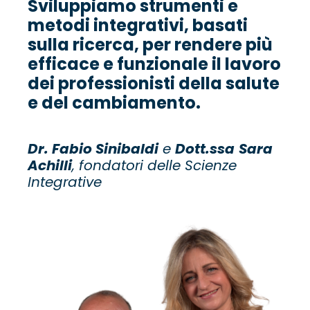
Svilupp
i
am
o
strumenti e
metodi in
t
egrativi, basati
sulla ricerca, per rendere più
efficace e funzionale il lavoro
dei professionisti della salute
e del cambiamento.
Dr. Fabio Sinibaldi
e
Dott.ssa
Sara
Achilli
, fondatori delle Scienze
Integrative