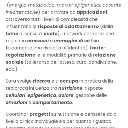
(
energia metabolica, marker epigenetici, cascate
infiammatorie
) per arrivare ad
applicazioni
attraverso tutti i livelli di complessità che
influenzano le
risposte di adattamento
(dalla
fame
al senso di
vuoto
), i network cerebrali che
regolano
emozioni
e
immagini di sé
(sia
fisicamente che rispetto all'identità), l'
auto-
regolazione
e le modalità primarie di r
elazione
sociale
(tolleranza dell'attesa, cura, condivisione,
ecc.)
Sara svolge
ricerca
e si
occupa
in pratica della
reciproca influenza tra
nutrizione
, risposte
cellulari
,
epigenetica
,
dolore
, gestione delle
emozioni
e
comportamento
.
Coordina i
progetti
su nutrizione e benssere sia a
livello clinico individuale sia per quanto riguarda