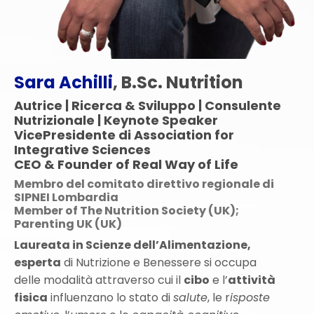
Sara Achilli
, B.Sc. Nutrition
Autrice | Ricerca & Sviluppo
| Consulente
Nutrizionale | Keynote Speaker
VicePresidente di Association for
Integrative Sciences
CEO & Founder of Real Way of Life
Membro del comitato direttivo regionale di
SIPNEI Lombardia
Member of The Nutrition Society (UK);
Parenting UK (UK)
Laureata in Scienze dell’Alimentazione
,
e
s
perta
di Nutrizione e Benessere si occupa
delle modalità attraverso cui il
cibo
e l’
attività
fisica
influenzano lo stato di
salute
, le r
isposte