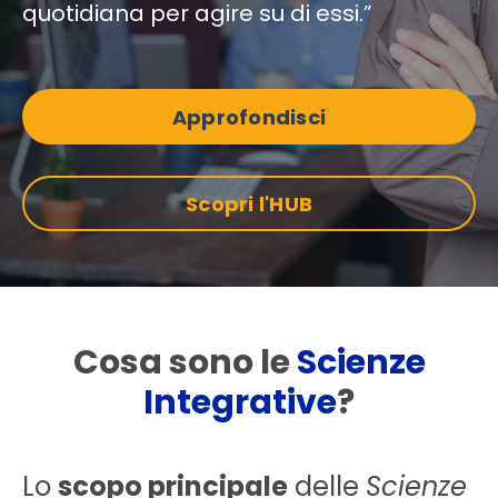
quotidiana per agire su di essi.”
Approfondisci
Scopri l'HUB
Cosa sono le
Scienze
Integrative
?
Lo
scopo principale
delle
Scienze